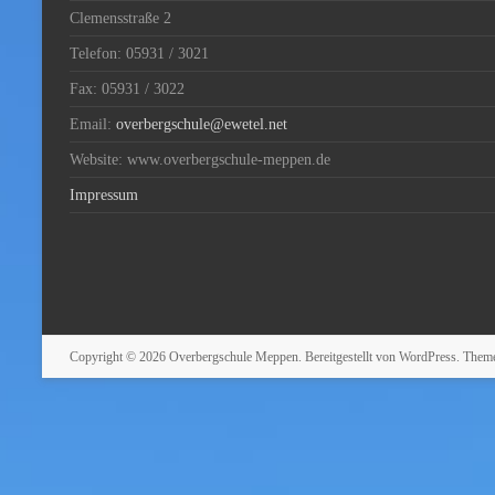
Clemensstraße 2
Telefon: 05931 / 3021
Fax: 05931 / 3022
Email:
overbergschule@ewetel.net
Website: www.overbergschule-meppen.de
Impressum
Copyright © 2026
Overbergschule Meppen
. Bereitgestellt von
WordPress
. Them