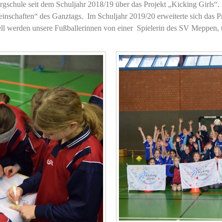
rgschule seit dem Schuljahr 2018/19 über das Projekt „Kicking Girls“.
einschaften“ des Ganztags. Im Schuljahr 2019/20 erweiterte sich das
ell werden unsere Fußballerinnen von einer Spielerin des SV Meppen, tr