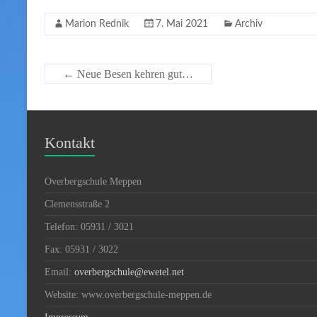
Marion Rednik
7. Mai 2021
Archiv
←
Neue Besen kehren gut…
Kontakt
Overbergschule Meppen
Clemensstraße 2
Telefon: 05931 / 3021
Fax: 05931 / 3022
Email:
overbergschule@ewetel.net
Website: www.overbergschule-meppen.de