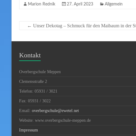
Marion Rednik
27. April 2023
Allgemein
←
Unser Dekotag – Schmuck für den Maibaum in der St
Kontakt
Overbergschule Meppen
Clemensstraße 2
Telefon: 05931 / 3021
Fax: 05931 / 3022
Email:
overbergschule@ewetel.net
Website: www.overbergschule-meppen.de
Impressum