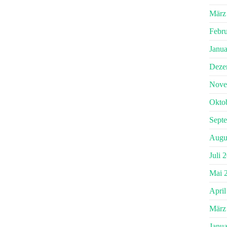
März
Febr
Janua
Deze
Nove
Okto
Sept
Augu
Juli 
Mai 
April
März
Janua