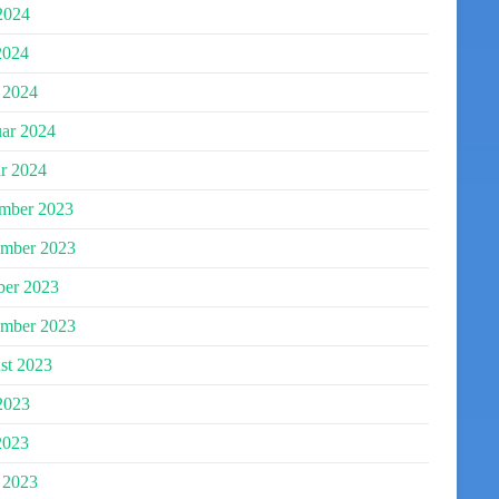
2024
2024
 2024
uar 2024
r 2024
mber 2023
mber 2023
ber 2023
ember 2023
st 2023
2023
2023
 2023