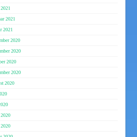
 2021
uar 2021
r 2021
mber 2020
mber 2020
ber 2020
ember 2020
st 2020
2020
2020
 2020
 2020
r 2020