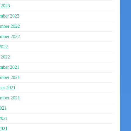
 2023
mber 2022
mber 2022
ember 2022
2022
 2022
mber 2021
mber 2021
ber 2021
ember 2021
2021
2021
2021