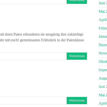
Weiterlesen
Juni 
Mai 
April
Febr
t ihren Paten erkundeten sie neugierig ihre zukünftige
Janua
ahr mit euch! gemeinsames Frühstück in der Patenklasse
Deze
Nove
Weiterlesen
Okto
Sept
Augu
Juni 
Mai 
Weiterlesen
April