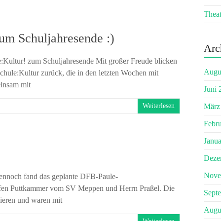
Theat
um Schuljahresende :)
Arc
e:Kultur! zum Schuljahresende Mit großer Freude blicken
Augu
hule:Kultur zurück, die in den letzten Wochen mit
einsam mit
Juni 
Weiterlesen
März
Febr
Janua
Deze
Nove
 Dennoch fand das geplante DFB-Paule-
Steffen Puttkammer vom SV Meppen und Herrn Praßel. Die
Sept
ieren und waren mit
Augu