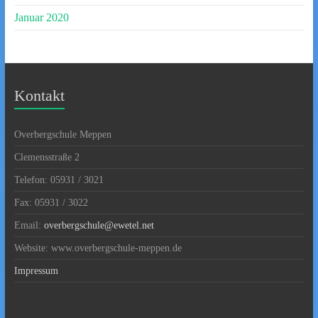
Januar 2020
Kontakt
Overbergschule Meppen
Clemensstraße 2
Telefon: 05931 / 3021
Fax: 05931 / 3022
Email:
overbergschule@ewetel.net
Website: www.overbergschule-meppen.de
Impressum